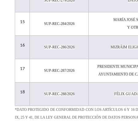
SUP-REC-279/2026
DATO
MARÍA JOSÉ
15
SUP-REC-284/2026
Y OT
16
SUP-REC-286/2026
MIZRÁIM ELIG
PRESIDENTE MUNICIP
17
SUP-REC-287/2026
AYUNTAMIENTO DE C
18
SUP-REC-288/2026
FÉLIX GUAD
*DATO PROTEGIDO DE CONFORMIDAD CON LOS ARTÍCULOS 6 Y 16 D
IX, 25 Y 41, DE LA LEY GENERAL DE PROTECCIÓN DE DATOS PERSO