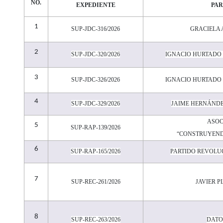
NO.
EXPEDIENTE
PAR
1
SUP-JDC-316/2026
GRACIELA
2
SUP-JDC-320/2026
IGNACIO HURTADO
3
SUP-JDC-326/2026
IGNACIO HURTADO
4
SUP-JDC-329/2026
JAIME HERNÁNDE
ASOC
5
SUP-RAP-139/2026
“
CONSTRUYEND
6
SUP-RAP-165/2026
PARTIDO REVOLU
7
SUP-REC-261/2026
JAVIER P
8
SUP-REC-263/2026
DATO