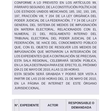
CONFORME A LO PREVISTO EN LOS ARTÍCULOS 99,
PÁRRAFO SEGUNDO, DE LA CONSTITUCIÓN POLÍTICA DE
LOS ESTADOS UNIDOS MEXICANOS; 185, 192, 193, 195,
197, FRACCIÓN VIII, Y 204 DE LA LEY ORGÁNICA DEL
PODER JUDICIAL DE LA FEDERACIÓN, 7 Y 24 DE LA LEY
GENERAL DEL SISTEMA DE MEDIOS DE IMPUGNACIÓN
EN MATERIA ELECTORAL, RELACIONADOS CON EL
NUMERAL 21 DEL REGLAMENTO INTERNO DEL
TRIBUNAL ELECTORAL DEL PODER JUDICIAL DE LA
FEDERACIÓN, SE HACE DEL CONOCIMIENTO PÚBLICO
QUE, CON EL OBJETO DE RESOLVER LOS MEDIOS DE
IMPUGNACIÓN QUE MOTIVARON LA INTEGRACIÓN DE
LOS EXPEDIENTES QUE A CONTINUACIÓN SE PRECISAN,
ESTA SALA REGIONAL, CELEBRARÁ SESIÓN PÚBLICA,
EN LA SALA DESTINADA PARA ESE EFECTO, EL PRÓXIMO
DÍA 21 DE MAYO DE 2010, A LAS 11:00 HORAS.
ESTA SESIÓN SERÁ GRABADA Y PODRÁ SER VISTA A
PARTIR DE LAS 15:00 HORAS DEL 21
DE MAYO DE 2010
,
EN LA PÁGINA DE INTERNET DE ESTE ÓRGANO
JURISDICCIONAL.
RESPONSABLE O
N°.
EXPEDIENTE
ACTOR
DEMANDADA