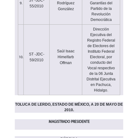
ST -JDC-
Rodríguez
Garantías del
9.
55/2010
Partido de la
González
Revolución
Democrática
Dirección
Ejecutiva del
Registro Federal
de Electores del
Saúl Isaac
Instituto Federal
ST -JDC-
Himelfarb
Electoral, por
10.
59/2010
conducto del
Offman
Vocal respectivo
de la 06 Junta
Distrital Ejecutiva
en Pachuca,
Hidalgo.
TOLUCA DE LERDO, ESTADO DE MÉXICO, A 20 DE MAYO DE
2010.
MAGISTRADO PRESIDENTE