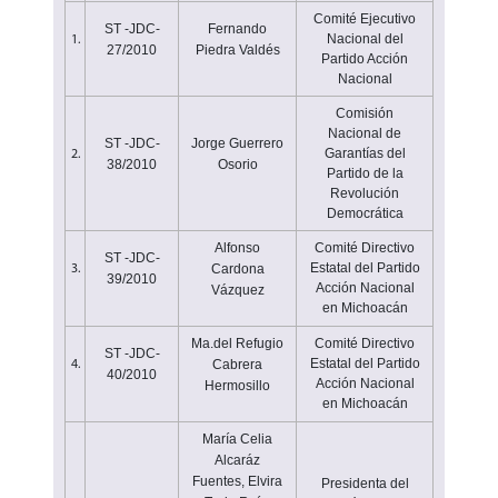
Comité Ejecutivo
ST -JDC-
Fernando
Nacional del
1.
27/2010
Piedra Valdés
Partido Acción
Nacional
Comisión
Nacional de
ST -JDC-
Jorge Guerrero
Garantías del
2.
38/2010
Osorio
Partido de la
Revolución
Democrática
Alfonso
Comité Directivo
ST -JDC-
Estatal del Partido
Cardona
3.
39/2010
Acción Nacional
Vázquez
en Michoacán
Ma.del Refugio
Comité Directivo
ST -JDC-
Estatal del Partido
Cabrera
4.
40/2010
Acción Nacional
Hermosillo
en Michoacán
María Celia
Alcaráz
Fuentes, Elvira
Presidenta del