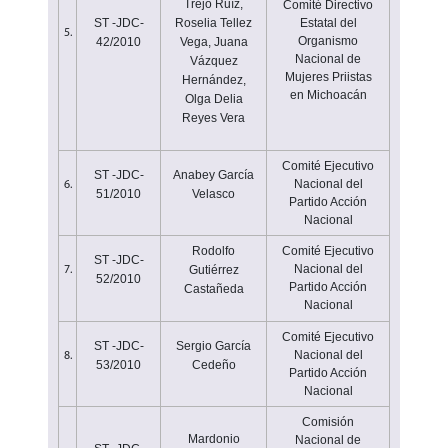
Trejo Ruíz,
Comité Directivo
ST -JDC-
Roselia Tellez
Estatal del
5.
Organismo
42/2010
Vega, Juana
Nacional de
Vázquez
Mujeres Priistas
Hernández,
en Michoacán
Olga Delia
Reyes Vera
Comité Ejecutivo
ST -JDC-
Anabey García
Nacional del
6.
51/2010
Velasco
Partido Acción
Nacional
Rodolfo
Comité Ejecutivo
ST -JDC-
Nacional del
Gutiérrez
7.
52/2010
Partido Acción
Castañeda
Nacional
Comité Ejecutivo
ST -JDC-
Sergio García
Nacional del
8.
53/2010
Cedeño
Partido Acción
Nacional
Comisión
Mardonio
Nacional de