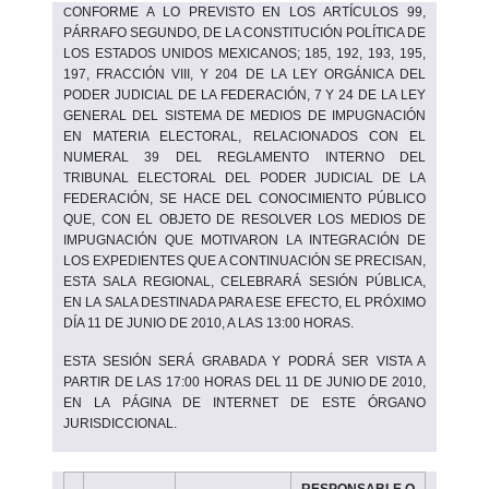
ONFORME A LO PREVISTO EN LOS ARTÍCULOS 99,
C
PÁRRAFO SEGUNDO, DE LA CONSTITUCIÓN POLÍTICA DE
LOS ESTADOS UNIDOS MEXICANOS; 185, 192, 193, 195,
197, FRACCIÓN VIII, Y 204 DE LA LEY ORGÁNICA DEL
PODER JUDICIAL DE LA FEDERACIÓN, 7 Y 24 DE LA LEY
GENERAL DEL SISTEMA DE MEDIOS DE IMPUGNACIÓN
EN MATERIA ELECTORAL, RELACIONADOS CON EL
NUMERAL 39 DEL REGLAMENTO INTERNO DEL
TRIBUNAL ELECTORAL DEL PODER JUDICIAL DE LA
FEDERACIÓN, SE HACE DEL CONOCIMIENTO PÚBLICO
QUE, CON EL OBJETO DE RESOLVER LOS MEDIOS DE
IMPUGNACIÓN QUE MOTIVARON LA INTEGRACIÓN DE
LOS EXPEDIENTES QUE A CONTINUACIÓN SE PRECISAN,
ESTA SALA REGIONAL, CELEBRARÁ SESIÓN PÚBLICA,
EN LA SALA DESTINADA PARA ESE EFECTO, EL PRÓXIMO
DÍA 11 DE JUNIO DE 2010, A LAS 13:00 HORAS.
ESTA SESIÓN SERÁ GRABADA Y PODRÁ SER VISTA A
PARTIR DE LAS 17:00 HORAS DEL 11
DE JUNIO DE 2010
,
EN LA PÁGINA DE INTERNET DE ESTE ÓRGANO
JURISDICCIONAL.