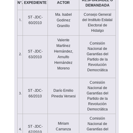
RESPONSABLE O
N°.
EXPEDIENTE
ACTOR
DEMANDADA
Ma. Isabel
Consejo General
ST -JDC-
del Instituto Estatal
Godinez
1.
60/2010
Electoral de
Granillo
Hidalgo
Valente
Comisión
Martínez
Nacional de
ST -JDC-
Hernández,
Garantías del
2.
63/2010
Arnulfo
Partido de la
Hernández
Revolución
Moreno
Democrática
Comisión
Nacional de
ST -JDC-
Darío Emilio
Garantías del
3.
66/2010
Pineda Versesi
Partido de la
Revolución
Democrática
Comisión
Miriam
Nacional de
ST -JDC-
Carranza
Garantías del
4.
67/2010