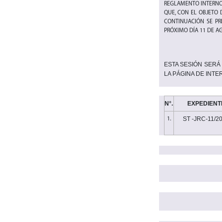
REGLAMENTO INTERNO 
QUE, CON EL OBJETO 
CONTINUACIÓN SE PRE
PRÓXIMO DÍA 11 DE AG
ESTA SESIÓN SERÁ 
LA PÁGINA DE INT
N°.
EXPEDIENT
ST -JRC-11/2
1.