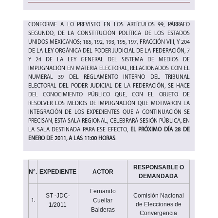
CONFORME A LO PREVISTO EN LOS ARTÍCULOS 99, PÁRRAFO
SEGUNDO, DE LA CONSTITUCIÓN POLÍTICA DE LOS ESTADOS
UNIDOS MEXICANOS; 185, 192, 193, 195, 197, FRACCIÓN VIII, Y 204
DE LA LEY ORGÁNICA DEL PODER JUDICIAL DE LA FEDERACIÓN, 7
Y 24 DE LA LEY GENERAL DEL SISTEMA DE MEDIOS DE
IMPUGNACIÓN EN MATERIA ELECTORAL, RELACIONADOS CON EL
NUMERAL 39 DEL REGLAMENTO INTERNO DEL TRIBUNAL
ELECTORAL DEL PODER JUDICIAL DE LA FEDERACIÓN, SE HACE
DEL CONOCIMIENTO PÚBLICO QUE, CON EL OBJETO DE
RESOLVER LOS MEDIOS DE IMPUGNACIÓN QUE MOTIVARON LA
INTEGRACIÓN DE LOS EXPEDIENTES QUE A CONTINUACIÓN SE
PRECISAN, ESTA SALA REGIONAL, CELEBRARÁ SESIÓN PÚBLICA, EN
LA SALA DESTINADA PARA ESE EFECTO,
EL PRÓXIMO DÍA 28 DE
ENERO DE 2011, A LAS 11:00 HORAS
.
RESPONSABLE O
N°.
EXPEDIENTE
ACTOR
DEMANDADA
Fernando
ST -JDC-
Comisión Nacional
Cuellar
1.
de Elecciones de
1/2011
Balderas
Convergencia