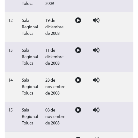
Toluca
2009
Video sesión publica del 19 de dic
Audio sesión publica del 
Sin doc
12
Sala
19 de
Regional
diciembre
Toluca
de 2008
Video sesión publica del 11 de dic
Audio sesión publica del 
Sin doc
13
Sala
11 de
Regional
diciembre
Toluca
de 2008
Video sesión publica del 28 de nov
Audio sesión publica del
Sin doc
14
Sala
28 de
Regional
noviembre
Toluca
de 2008
Video sesión publica del 08 de nov
Audio sesión publica del
Sin doc
15
Sala
08 de
Regional
noviembre
Toluca
de 2008