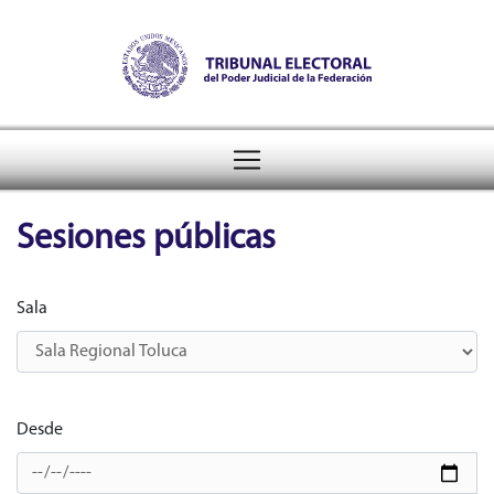
Tribunal Electoral del Pode
header
Sesiones públicas
Sala
Filtros de búsqueda de sesiones públicas
Desde
Filtros de búsqueda con rango de fechas en