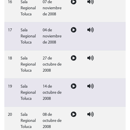
Video sesión publica del 07 de nov
Audio sesión publica del
Sin doc
16
Sala
07 de
Regional
noviembre
Toluca
de 2008
Video sesión publica del 04 de nov
Audio sesión publica del
Sin doc
17
Sala
04 de
Regional
noviembre
Toluca
de 2008
Video sesión publica del 27 de oct
Audio sesión publica del 
Sin doc
18
Sala
27 de
Regional
octubre de
Toluca
2008
Video sesión publica del 14 de oct
Audio sesión publica del 
Sin doc
19
Sala
14 de
Regional
octubre de
Toluca
2008
Video sesión publica del 08 de oct
Audio sesión publica del 
Sin doc
20
Sala
08 de
Regional
octubre de
Toluca
2008