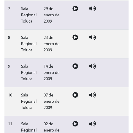
Video sesión publica del 29 de ene
Audio sesión publica del 
Sin doc
7
Sala
29 de
Regional
enero de
Toluca
2009
Video sesión publica del 23 de ene
Audio sesión publica del 
Sin doc
8
Sala
23 de
Regional
enero de
Toluca
2009
Video sesión publica del 14 de ene
Audio sesión publica del 
Sin doc
9
Sala
14 de
Regional
enero de
Toluca
2009
Video sesión publica del 07 de ene
Audio sesión publica del 
Sin doc
10
Sala
07 de
Regional
enero de
Toluca
2009
Video sesión publica del 02 de ene
Audio sesión publica del 
Sin doc
11
Sala
02 de
Regional
enero de