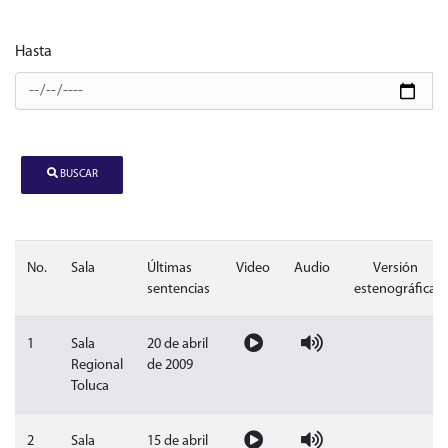
Hasta
BUSCAR
No.
Sala
Últimas
Video
Audio
Versión
sentencias
estenográfica
Video sesión publica del 20 de abri
Audio sesión publica del 
Sin doc
1
Sala
20 de abril
Regional
de 2009
Toluca
Video sesión publica del 15 de abri
Audio sesión publica del 
Sin doc
2
Sala
15 de abril