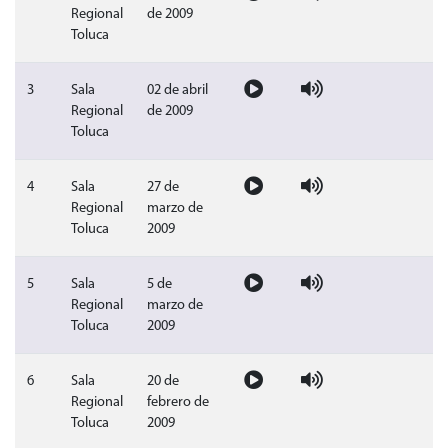
Regional
de 2009
Toluca
Video sesión publica del 02 de abri
Audio sesión publica del 
Sin doc
3
Sala
02 de abril
Regional
de 2009
Toluca
Video sesión publica del 27 de mar
Audio sesión publica del
Sin doc
4
Sala
27 de
Regional
marzo de
Toluca
2009
Video sesión publica del 5 de marz
Audio sesión publica del
Sin doc
5
Sala
5 de
Regional
marzo de
Toluca
2009
Video sesión publica del 20 de febr
Audio sesión publica del 
Sin doc
6
Sala
20 de
Regional
febrero de
Toluca
2009