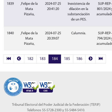
1839
,Felipe de la
2024-07-25
Inexistencia de
SUP-REP-
Mata
20:41:20
dilación en la
801/2024 
Pizaña,
substanciación
acumulad
de un PES.
1840
,Felipe de la
2024-07-25
Calumnia.
SUP-REP-
Mata
20:39:07
794/2024 
Pizaña,
acumulad
182
183
184
185
186
Tribunal Electoral del Poder Judicial de la Federación (TEPJF)
Teléfonos 55-5728-2300 y 55-5484-5410.