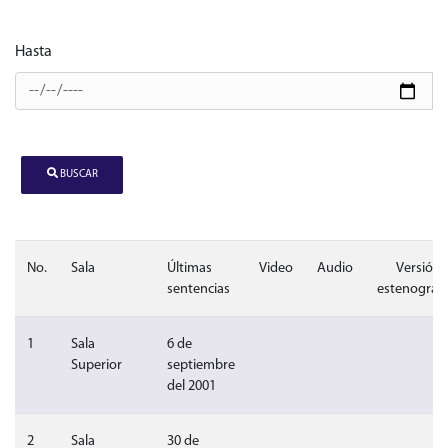
Hasta
BUSCAR
No.
Sala
Últimas
Video
Audio
Versión
sentencias
estenográfi
Sin video
Sin audio
Sin 
1
Sala
6 de
Superior
septiembre
del 2001
Sin video
Sin audio
Sin 
2
Sala
30 de