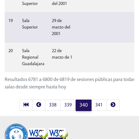
Superior
del 2001
Sin video
Sin audio
Sin 
19
Sala
29 de
Superior
marzo del
2001
Sin video
Sin audio
Sin 
20
Sala
22 de
Regional
marzo de 1
Guadalajara
Resultados 6781 a 6800 de 6819 de sesiones públicas para todas l
salas desde siempre hasta hoy
Primera página de resultados
Anterior página de resultados
Siguiente pág
338
339
340
341