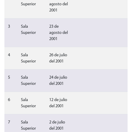
Superior
agosto del
2001
Sin video
Sin audio
Sin 
3
Sala
23 de
Superior
agosto del
2001
Sin video
Sin audio
Sin 
4
Sala
26 de julio
Superior
del 2001
Sin video
Sin audio
Sin 
5
Sala
24 de julio
Superior
del 2001
Sin video
Sin audio
Sin 
6
Sala
12 de julio
Superior
del 2001
Sin video
Sin audio
Sin 
7
Sala
2 de julio
Superior
del 2001