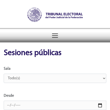
Tribunal Electoral del Pode
header
Sesiones públicas
Sala
Filtros de búsqueda de sesiones públicas
Desde
Filtros de búsqueda con rango de fechas en