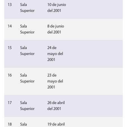
Sin video
Sin audio
Sin 
13
Sala
10 de junio
Superior
del 2001
Sin video
Sin audio
Sin 
14
Sala
8 de junio
Superior
del 2001
Sin video
Sin audio
Sin 
15
Sala
24 de
Superior
mayo del
2001
Sin video
Sin audio
Sin 
16
Sala
23 de
Superior
mayo del
2001
Sin video
Sin audio
Sin 
17
Sala
26 de abril
Superior
del 2001
Sin video
Sin audio
Sin 
18
Sala
19 de abril