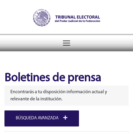
Tribunal Electoral del Pode
header
Boletines de prensa
Encontrarás a tu disposición información actual y
relevante de la institución.
BÚSQUEDA AVANZADA