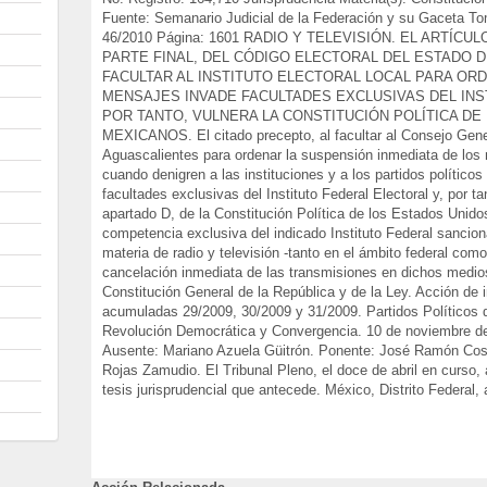
Fuente: Semanario Judicial de la Federación y su Gaceta Tom
46/2010 Página: 1601 RADIO Y TELEVISIÓN. EL ARTÍC
PARTE FINAL, DEL CÓDIGO ELECTORAL DEL ESTADO D
FACULTAR AL INSTITUTO ELECTORAL LOCAL PARA OR
MENSAJES INVADE FACULTADES EXCLUSIVAS DEL INS
POR TANTO, VULNERA LA CONSTITUCIÓN POLÍTICA DE
MEXICANOS. El citado precepto, al facultar al Consejo Genera
Aguascalientes para ordenar la suspensión inmediata de los 
cuando denigren a las instituciones y a los partidos político
facultades exclusivas del Instituto Federal Electoral y, por tan
apartado D, de la Constitución Política de los Estados Unid
competencia exclusiva del indicado Instituto Federal sancion
materia de radio y televisión -tanto en el ámbito federal como 
cancelación inmediata de las transmisiones en dichos medios 
Constitución General de la República y de la Ley. Acción de 
acumuladas 29/2009, 30/2009 y 31/2009. Partidos Políticos d
Revolución Democrática y Convergencia. 10 de noviembre de
Ausente: Mariano Azuela Güitrón. Ponente: José Ramón Cossí
Rojas Zamudio. El Tribunal Pleno, el doce de abril en curso,
tesis jurisprudencial que antecede. México, Distrito Federal, 