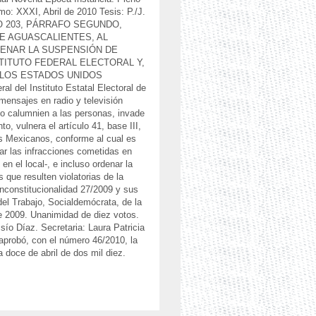
o: XXXI, Abril de 2010 Tesis: P./J.
ULO 203, PÁRRAFO SEGUNDO,
E AGUASCALIENTES, AL
DENAR LA SUSPENSIÓN DE
TITUTO FEDERAL ELECTORAL Y,
 LOS ESTADOS UNIDOS
l del Instituto Estatal Electoral de
mensajes en radio y televisión
s o calumnien a las personas, invade
to, vulnera el artículo 41, base III,
os Mexicanos, conforme al cual es
ar las infracciones cometidas en
en el local-, e incluso ordenar la
que resulten violatorias de la
inconstitucionalidad 27/2009 y sus
el Trabajo, Socialdemócrata, de la
 2009. Unanimidad de diez votos.
o Díaz. Secretaria: Laura Patricia
 aprobó, con el número 46/2010, la
a doce de abril de dos mil diez.