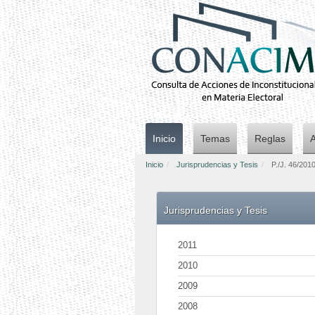
Inicio
Temas
Reglas
Inicio
Jurisprudencias y Tesis
P./J. 46/201
Jurisprudencias y Tesis
2011
2010
2009
2008