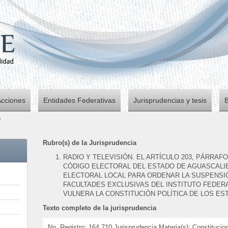
Acciones
Entidades Federativas
Jurisprudencias y tesis
0
Rubro(s) de la Jurisprudencia
RADIO Y TELEVISIÓN. EL ARTÍCULO 203, PÁRRAF
CÓDIGO ELECTORAL DEL ESTADO DE AGUASCALIEN
ELECTORAL LOCAL PARA ORDENAR LA SUSPENSI
FACULTADES EXCLUSIVAS DEL INSTITUTO FEDERA
VULNERA LA CONSTITUCIÓN POLÍTICA DE LOS E
Texto completo de la jurisprudencia
No. Registro: 164,710 Jurisprudencia Materia(s): Constituci