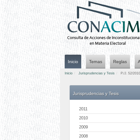
Inicio
Temas
Reglas
Inicio
Jurisprudencias y Tesis
P./J. 52/201
Jurisprudencias y Tesis
2011
2010
2009
2008