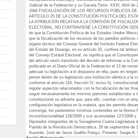
Judicial de la Federación y su Gaceta Tomo: XXXI, Abril de 
1566 FISCALIZACIÓN DE LOS RECURSOS PÚBLICOS DE
ARTÍCULO 25 DE LA CONSTITUCIÓN POLÍTICA DEL ES
LA ATRIBUCIÓN RELATIVA A LA COMISIÓN DE FISCALI
ELECTORAL, NO CONTRAVIENE LA CONSTITUCIÓN GENE
de que la Constitución Política de los Estados Unidos Mexic
que la fiscalización de los recursos de los partidos políticos
órgano técnico del Consejo General del Instituto Federal Elec
del Estado de Durango, en su artículo 25, confiera tal atribu
del Consejo Estatal Electoral, no significa que el Constituyen
del artículo sexto transitorio del decreto de reformas a la Co
publicado en el Diario Oficial de la Federación el 13 de novi
adecuar su legislación a lo dispuesto en ella, pues en ning
prever dentro de su legislación una institución idéntica a la cr
conforme al artículo 116, fracción IV, inciso h), constitucion
regular aspectos relacionados con la fiscalización de las finan
seguir necesariamente los mismos patrones establecidos a niv
constitucional se advierte que, para ello, cuentan con un amp
configuración legislativa en la materia, que les permite desar
convenga, los parámetros mínimos contenidos en la Norma 
inconstitucionalidad 126/2008 y sus acumuladas 127/2008 y 
Diputados integrantes de la Sexagésima Cuarta Legislatura 
Partido de la Revolución Democrática. 28 de septiembre de 
Ausente: José de Jesús Gudiño Pelayo. Ponente: Sergio A. V