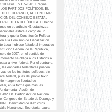
2010 Tesis: P./J. 52/2010 Página:
 LOS PARTIDOS POLÍTICOS. EL
TADO DE DURANGO, AL CONFERIR
ZACIÓN DEL CONSEJO ESTATAL
RAL DE LA REPÚBLICA. El hecho
anos en su artículo 41 establezca
 nacionales estará a cargo de un
toral y que la Constitución Política
ción a la Comisión de Fiscalización
te Local hubiese faltado al imperativo
nstitución General de la República,
embre de 2007, en el sentido de
ún momento se obliga a los Estados a
eada a nivel federal. Por el contrario,
al, las entidades federativas pueden
zas de los institutos políticos, sin
el federal, pues del propio texto
lio margen de libertad de
rollar, en la forma que más les
Fundamental. Acción de
128/2008. Partido Acción Nacional,
del Congreso del Estado de Durango y
2009. Unanimidad de diez votos.
alls Hernández. Secretaria: Laura