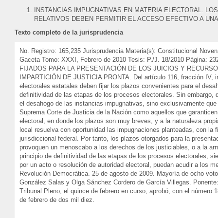
INSTANCIAS IMPUGNATIVAS EN MATERIA ELECTORAL. LOS
RELATIVOS DEBEN PERMITIR EL ACCESO EFECTIVO A UNA 
Texto completo de la jurisprudencia
No. Registro: 165,235 Jurisprudencia Materia(s): Constitucional Nove
Gaceta Tomo: XXXI, Febrero de 2010 Tesis: P./J. 18/2010 Pág
FIJADOS PARA LA PRESENTACIÓN DE LOS JUICIOS Y RECURSO
IMPARTICIÓN DE JUSTICIA PRONTA. Del artículo 116, fracción IV, inci
electorales estatales deben fijar los plazos convenientes para el des
definitividad de las etapas de los procesos electorales. Sin embargo,
el desahogo de las instancias impugnativas, sino exclusivamente que é
Suprema Corte de Justicia de la Nación como aquellos que garanticen u
electoral, en donde los plazos son muy breves, y a la naturaleza propia
local resuelva con oportunidad las impugnaciones planteadas, con la f
jurisdiccional federal. Por tanto, los plazos otorgados para la prese
provoquen un menoscabo a los derechos de los justiciables, o a la ar
principio de definitividad de las etapas de los procesos electorales,
por un acto o resolución de autoridad electoral, puedan acudir a los m
Revolución Democrática. 25 de agosto de 2009. Mayoría de ocho voto
González Salas y Olga Sánchez Cordero de García Villegas. Ponente: 
Tribunal Pleno, el quince de febrero en curso, aprobó, con el número 1
de febrero de dos mil diez.