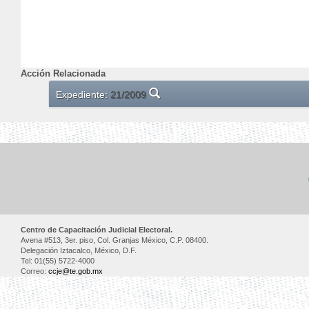
Acción Relacionada
Expediente:
21/2009
Centro de Capacitación Judicial Electoral.
Avena #513, 3er. piso, Col. Granjas México, C.P. 08400.
Delegación Iztacalco, México, D.F.
Tel: 01(55) 5722-4000
Correo:
ccje@te.gob.mx