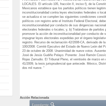
LOCALES. El artículo 105, fracción II, inciso f), de la Const
Mexicanos establece que los partidos políticos tienen legit
inconstitucionalidad contra leyes electorales federales o loc
se actualiza si se cumplen las siguientes condiciones consti
políticos con registro ante el Instituto Federal Electoral, de
inconstitucionalidad por conducto de sus dirigencias nacion
electorales federales o locales; y, b) Tratándose de partidos 
promover la acción de inconstitucionalidad por conducto de s
impugnar leyes electorales expedidas por el órgano legislativ
registro. Recurso de reclamación 42/2008-CA, derivado de la 
100/2008. Comité Ejecutivo del Estado de Nuevo León del Pa
23 de octubre de 2008. Unanimidad de nueve votos. Ausentes:
José de Jesús Gudiño Pelayo. Ponente: José Ramón Cossío D
Rojas Zamudio. El Tribunal Pleno, el veintiséis de marzo en
41/2009, la tesis jurisprudencial que antecede. México, Distr
dos mil nueve. "
Acción Relacionada
Expediente: