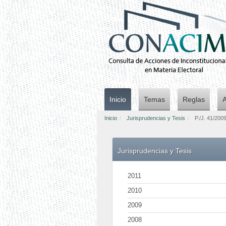
Inicio
Temas
Reglas
Inicio
Jurisprudencias y Tesis
P./J. 41/200
Jurisprudencias y Tesis
2011
2010
2009
2008