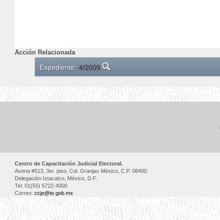
Acción Relacionada
Expediente:
4/2009
Centro de Capacitación Judicial Electoral.
Avena #513, 3er. piso, Col. Granjas México, C.P. 08400.
Delegación Iztacalco, México, D.F.
Tel: 01(55) 5722-4000
Correo:
ccje@te.gob.mx