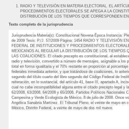
RADIO Y TELEVISIÓN EN MATERIA ELECTORAL. EL ARTÍCU
PROCEDIMIENTOS ELECTORALES SE APEGA A LA CONSTIT
DISTRIBUCIÓN DE LOS TIEMPOS QUE CORRESPONDEN EN E
Texto completo de la jurisprudencia
Jurisprudencia Materia(s): Constitucional Novena Época Instancia: P
de 2009 Tesis: P./J. 57/2009 Página: 1454 RADIO Y TELEVISI
FEDERAL DE INSTITUCIONES Y PROCEDIMIENTOS ELECTORALE
MEXICANOS AL REGULAR LA DISTRIBUCIÓN DE LOS TIEMPOS 
LAS COALICIONES. El citado precepto es constitucional, al establece
radio y televisión, convertido a número de mensajes, asignable a los par
total en forma igualitaria y el 70% restante en proporción al porcentaj
federales inmediata anterior, y que tratándose de coaliciones, lo anter
segundo del título cuarto del libro segundo del Código Federal de Ins
reiteración, en lo sustancial, del artículo 41, base III, apartado A, in
cual no cabe incompatibilidad alguna entre el citado precepto legal y
62/2008, 63/2008, 64/2008 y 65/2008. Partidos Políticos Nacionales C
Campesina y Verde Ecologista de México. 8 de julio de 2008. Once v
Angélica Sanabria Martínez. El Tribunal Pleno, el veinte de mayo en c
México, Distrito Federal, a veinte de mayo de dos mil nueve.