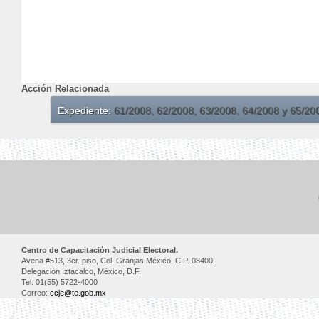
Acción Relacionada
Expediente:
61/2008, 62/2008, 63/2008, 64/2008 y 65/2
Centro de Capacitación Judicial Electoral.
Avena #513, 3er. piso, Col. Granjas México, C.P. 08400.
Delegación Iztacalco, México, D.F.
Tel: 01(55) 5722-4000
Correo:
ccje@te.gob.mx