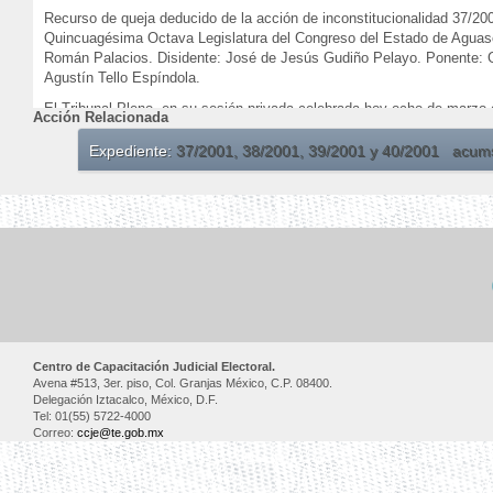
Recurso de queja deducido de la acción de inconstitucionalidad 37/20
Quincuagésima Octava Legislatura del Congreso del Estado de Aguasc
Román Palacios. Disidente: José de Jesús Gudiño Pelayo. Ponente: 
Agustín Tello Espíndola.
El Tribunal Pleno, en su sesión privada celebrada hoy ocho de marzo e
Acción Relacionada
México, Distrito Federal, a ocho de marzo de dos mil cuatro.
Expediente:
37/2001, 38/2001, 39/2001 y 40/2001 acum
Centro de Capacitación Judicial Electoral.
Avena #513, 3er. piso, Col. Granjas México, C.P. 08400.
Delegación Iztacalco, México, D.F.
Tel: 01(55) 5722-4000
Correo:
ccje@te.gob.mx