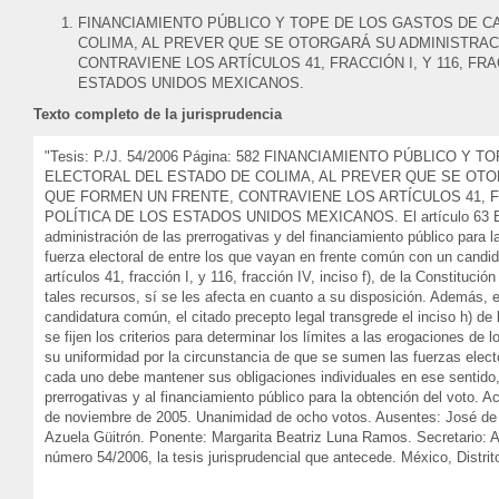
FINANCIAMIENTO PÚBLICO Y TOPE DE LOS GASTOS DE CA
COLIMA, AL PREVER QUE SE OTORGARÁ SU ADMINISTRAC
CONTRAVIENE LOS ARTÍCULOS 41, FRACCIÓN I, Y 116, FRAC
ESTADOS UNIDOS MEXICANOS.
Texto completo de la jurisprudencia
"Tesis: P./J. 54/2006 Página: 582 FINANCIAMIENTO PÚBLICO 
ELECTORAL DEL ESTADO DE COLIMA, AL PREVER QUE SE OTO
QUE FORMEN UN FRENTE, CONTRAVIENE LOS ARTÍCULOS 41, FRAC
POLÍTICA DE LOS ESTADOS UNIDOS MEXICANOS. El artículo 63 Bis-5 d
administración de las prerrogativas y del financiamiento público para l
fuerza electoral de entre los que vayan en frente común con un candida
artículos 41, fracción I, y 116, fracción IV, inciso f), de la Constituc
tales recursos, sí se les afecta en cuanto a su disposición. Además, 
candidatura común, el citado precepto legal transgrede el inciso h) de l
se fijen los criterios para determinar los límites a las erogaciones de
su uniformidad por la circunstancia de que se sumen las fuerzas elect
cada uno debe mantener sus obligaciones individuales en ese sentido,
prerrogativas y al financiamiento público para la obtención del voto. 
de noviembre de 2005. Unanimidad de ocho votos. Ausentes: José de
Azuela Güitrón. Ponente: Margarita Beatriz Luna Ramos. Secretario: Alf
número 54/2006, la tesis jurisprudencial que antecede. México, Distrito