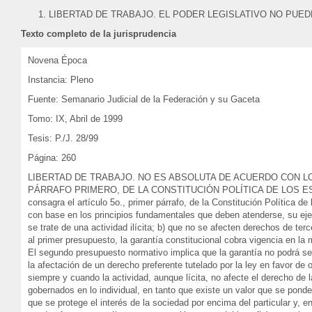
LIBERTAD DE TRABAJO. EL PODER LEGISLATIVO NO PUE
Texto completo de la jurisprudencia
Novena Época
Instancia: Pleno
Fuente: Semanario Judicial de la Federación y su Gaceta
Tomo: IX, Abril de 1999
Tesis: P./J. 28/99
Página: 260
LIBERTAD DE TRABAJO. NO ES ABSOLUTA DE ACUERDO CON LO
PÁRRAFO PRIMERO, DE LA CONSTITUCIÓN POLÍTICA DE LOS ESTADOS
consagra el artículo 5o., primer párrafo, de la Constitución Política de
con base en los principios fundamentales que deben atenderse, su ejer
se trate de una actividad ilícita; b) que no se afecten derechos de ter
al primer presupuesto, la garantía constitucional cobra vigencia en la m
El segundo presupuesto normativo implica que la garantía no podrá ser
la afectación de un derecho preferente tutelado por la ley en favor de o
siempre y cuando la actividad, aunque lícita, no afecte el derecho de 
gobernados en lo individual, en tanto que existe un valor que se ponde
que se protege el interés de la sociedad por encima del particular y, e