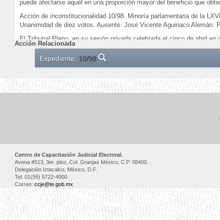
puede afectarse aquél en una proporción mayor del beneficio que obte
Acción de inconstitucionalidad 10/98. Minoría parlamentaria de la LXV
Unanimidad de diez votos. Ausente: José Vicente Aguinaco Alemán. 
El Tribunal Pleno, en su sesión privada celebrada el cinco de abril en
Acción Relacionada
México, Distrito Federal, a seis de abril de mil novecientos noventa y
Expediente:
10/98
Centro de Capacitación Judicial Electoral.
Avena #513, 3er. piso, Col. Granjas México, C.P. 08400.
Delegación Iztacalco, México, D.F.
Tel: 01(55) 5722-4000
Correo:
ccje@te.gob.mx