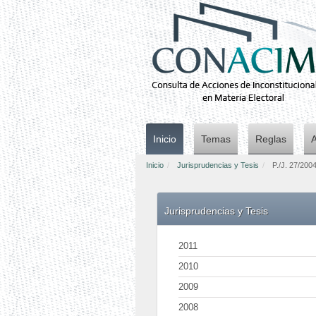
Inicio
Temas
Reglas
Inicio
Jurisprudencias y Tesis
P./J. 27/200
Jurisprudencias y Tesis
2011
2010
2009
2008