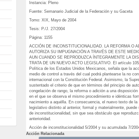
Instancia: Pleno
Fuente: Semanario Judicial de la Federación y su Gaceta
Tomo: XIX, Mayo de 2004
Tesis: P./J. 27/2004
Página: 1155
ACCIÓN DE INCONSTITUCIONALIDAD. LA REFORMA O A
AUTORIZA SU IMPUGNACIÓN A TRAVÉS DE ESTE MEDI
AUN CUANDO SE REPRODUZCA ÍNTEGRAMENTE LA DISP
TRATA DE UN NUEVO ACTO LEGISLATIVO. El artículo 105, fr
Política de los Estados Unidos Mexicanos, señala que la acci
medio de control a través del cual podrá plantearse la no con
internacional con la Constitución Federal. Asimismo, la Supr
sustentado el criterio de que en términos del principio de aut
congelación de rango, la reforma o adición a una disposición 
en el que se observa el mismo procedimiento e idénticas form
nacimiento a aquélla. En consecuencia, el nuevo texto de la 
legislativo distinto al anterior, formal y materialmente, pued
de inconstitucionalidad, sin que sea obstáculo que reproduz
anterioridad.
Acción de inconstitucionalidad 5/2004 y su acumulada 7/2004
del Trabajo. 16 de marzo de 2004. Unanimidad de diez vot
Acción Relacionada
Palacios. Ponente: José Ramón Cossío Díaz. Secretarios: P