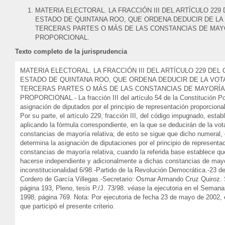
MATERIA ELECTORAL. LA FRACCIÓN III DEL ARTÍCULO 22
ESTADO DE QUINTANA ROO, QUE ORDENA DEDUCIR DE LA
TERCERAS PARTES O MÁS DE LAS CONSTANCIAS DE MAYO
PROPORCIONAL.
Texto completo de la jurisprudencia
MATERIA ELECTORAL. LA FRACCIÓN III DEL ARTÍCULO 229 DE
ESTADO DE QUINTANA ROO, QUE ORDENA DEDUCIR DE LA VOT
TERCERAS PARTES O MÁS DE LAS CONSTANCIAS DE MAYORÍA 
PROPORCIONAL.- La fracción III del artículo 54 de la Constitución Po
asignación de diputados por el principio de representación proporcion
Por su parte, el artículo 229, fracción III, del código impugnado, esta
aplicando la fórmula correspondiente, en la que se deducirán de la vot
constancias de mayoría relativa; de esto se sigue que dicho numeral, 
determina la asignación de diputaciones por el principio de representa
constancias de mayoría relativa, cuando la referida base establece que
hacerse independiente y adicionalmente a dichas constancias de mayor
inconstitucionalidad 6/98.-Partido de la Revolución Democrática.-23
Cordero de García Villegas.-Secretario: Osmar Armando Cruz Quiroz. 
página 193, Pleno, tesis P./J. 73/98. véase la ejecutoria en el Seman
1998, página 769. Nota: Por ejecutoria de fecha 23 de mayo de 2002, e
que participó el presente criterio.