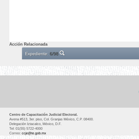
Acción Relacionada
Expediente:
6/98
Centro de Capacitación Judicial Electoral.
Avena #513, 3er. piso, Col. Granjas México, C.P. 08400.
Delegación Iztacalco, México, D.F.
Tel: 01(55) 5722-4000
Correo:
ccje@te.gob.mx